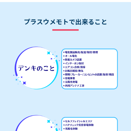
2023年6月14日
今年はドラム式洗濯機がオススメ！兵庫県
プラスウメモトで出来ること
赤穂市でお得に洗濯機を買うならプラスウ
メモトへ☆