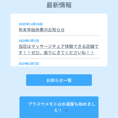
最新情報
2025年12月16日
年末年始休業のお知らせ
2024年2月3日
当店はマッサージチェア体験できる店舗で
す！！ぜひ、座りにきてくださいね！！
2024年2月3日
２月open坂越カフェのご案内カフェメニ
ューは、コーヒーのみ！！当店のコーヒー
お知らせ一覧
は、かなりのコーヒー好きが厳選した美味
しい豆を仕入れています！！と暮らす
2024年2月3日
プラスウメモトは水道屋も始めまし
２月の予定２月は、ウメモト店内にてカフ
た！
ェopenします！！