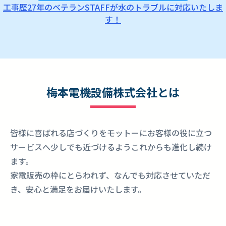
工事歴27年のベテランSTAFFが水のトラブルに対応いたしま
2024年2月3日
自力整体ナビゲーターちさ先生
す！
@cchhkk8411 をお呼びしてプラスウメモ
トで自力整体教室を行っています
2023年12月19日
インスタ投稿、大嫌いな私、電気屋嫁で
す！
梅本電機設備株式会社とは
2023年12月19日
公式LINEで御問い合わせください
皆様に喜ばれる店づくりをモットーにお客様の役に立つ
2023年7月25日
サービスへ少しでも近づけるようこれからも進化し続け
この夏は冷蔵庫が安い!!兵庫県赤穂市でお
ます。
得に冷蔵庫を買うならプラスウメモトへ♪
家電販売の枠にとらわれず、なんでも対応させていただ
2023年6月22日
き、安心と満足をお届けいたします。
兵庫県赤穂市で家電を買うなら6月30日
(金)7月1日(土)がお買い得！夏の特大セー
ル開催☆