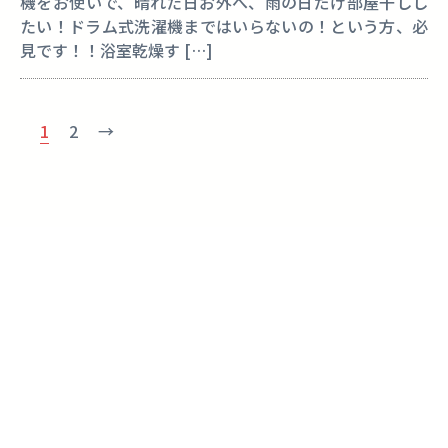
機をお使いで、晴れた日お外へ、雨の日だけ部屋干しし
たい！ドラム式洗濯機まではいらないの！という方、必
見です！！浴室乾燥す […]
1
2
→
〒678-0172
兵庫県赤穂市坂越2351-41
TEL :
0791-48-8133
FAX : 0791-48-8771
営業時間 : 平日8:30 ~ 17:30
定休日 : 土曜日・日曜日・祝日