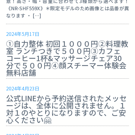
意！高さ・幅・容量に合わせて3種類から選べます！
《NR-SHF559X》＊限定モデルのため画像とは品番が異
なります ・ […]
2024年5月17日
①自力整体 初回１０００円②料理教
室 ランチつきで５００円③カフェ
コーヒー1杯&マッサージチェア30
分で５００円④顔スチーマー体験会
無料️️️️️️️️️️️️️店舗
2024年4月23日
公式LINEから予約送信されたメッセ
ージは、全体に公開されません。１
対１のやとりになりますので、ご安
心ください🤗